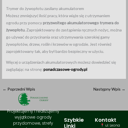
Trymer do żywopłotu zasilany akumulatorem
Możesz zmniejszyć ilość pracy, która wiąże się z utrzymaniem
ogrodu przy pomocy
przyzwoitego akumulatorowego trymera do
żywopłotu.
Zaprojektowany do zastąpienia ręcznych nożyc, można
go używać do przycinania oraz utrzymywania szerokiej gamy
żywopłotów, drzew, roślin i krzewów w ogrodzie. Jest również
zaprojektowany tak, aby był bardzo bezpieczny w użyciu.
Więcej o urządzeniach akumulatorowych możesz dowiedzieć się
zaglądając na stronę:
ponadczasowe-ogrody.pl
←
Poprzedni Wpis
Następny Wpis
→
Projektujemy i realizujemy
wyjątkowe ogrody
Szybkie
Kontakt
przydomowe, strefy
Linki
ul. Leona