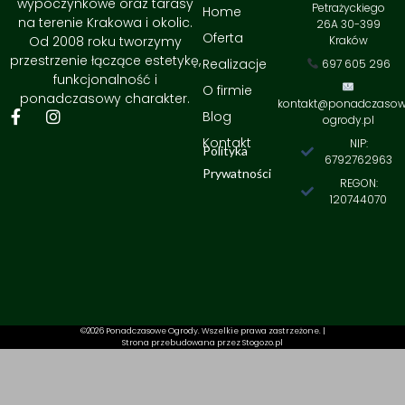
wypoczynkowe oraz tarasy
Petrażyckiego
Home
na terenie Krakowa i okolic.
26A 30-399
Oferta
Od 2008 roku tworzymy
Kraków
przestrzenie łączące estetykę,
Realizacje
697 605 296
funkcjonalność i
O firmie
ponadczasowy charakter.
kontakt@ponadczaso
F
I
Blog
ogrody.pl
a
n
Kontakt
NIP:
c
s
Polityka
6792762963
e
t
Prywatności
b
a
REGON:
o
g
120744070
o
r
k
a
-
m
f
©2026 Ponadczasowe Ogrody. Wszelkie prawa zastrzeżone. |
Strona przebudowana przez Stogozo.pl