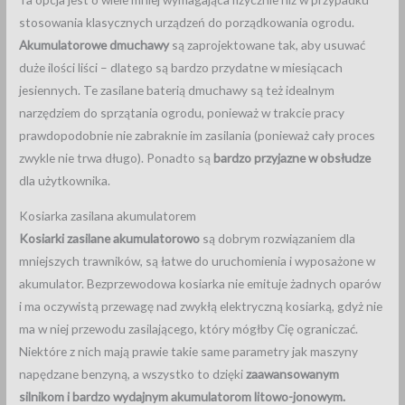
stosowania klasycznych urządzeń do porządkowania ogrodu.
Akumulatorowe dmuchawy
są zaprojektowane tak, aby usuwać
duże ilości liści – dlatego są bardzo przydatne w miesiącach
jesiennych. Te zasilane baterią dmuchawy są też idealnym
narzędziem do sprzątania ogrodu, ponieważ w trakcie pracy
prawdopodobnie nie zabraknie im zasilania (ponieważ cały proces
zwykle nie trwa długo). Ponadto są
bardzo przyjazne w obsłudze
dla użytkownika.
Kosiarka zasilana akumulatorem
Kosiarki zasilane akumulatorowo
są dobrym rozwiązaniem dla
mniejszych trawników, są łatwe do uruchomienia i wyposażone w
akumulator. Bezprzewodowa kosiarka nie emituje żadnych oparów
i ma oczywistą przewagę nad zwykłą elektryczną kosiarką, gdyż nie
ma w niej przewodu zasilającego, który mógłby Cię ograniczać.
Niektóre z nich mają prawie takie same parametry jak maszyny
napędzane benzyną, a wszystko to dzięki
zaawansowanym
silnikom i bardzo wydajnym akumulatorom litowo-jonowym.