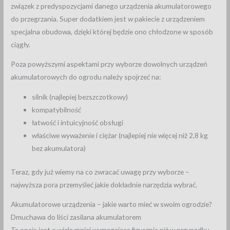
związek z predyspozycjami danego urządzenia akumulatorowego
do przegrzania. Super dodatkiem jest w pakiecie z urządzeniem
specjalna obudowa, dzięki której będzie ono chłodzone w sposób
ciągły.
Poza powyższymi aspektami przy wyborze dowolnych urządzeń
akumulatorowych do ogrodu należy spojrzeć na:
silnik (najlepiej bezszczotkowy)
kompatybilność
łatwość i intuicyjność obsługi
właściwe wyważenie i ciężar (najlepiej nie więcej niż 2,8 kg
bez akumulatora)
Teraz, gdy już wiemy na co zwracać uwagę przy wyborze –
najwyższa pora przemyśleć jakie dokładnie narzędzia wybrać.
Akumulatorowe urządzenia – jakie warto mieć w swoim ogrodzie?
Dmuchawa do liści zasilana akumulatorem
Ta opcja jest o wiele mniej wymagająca fizycznie niż w przypadku