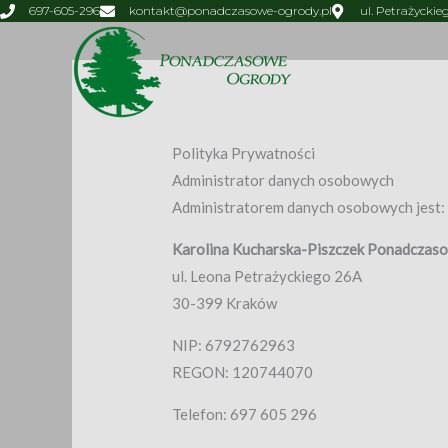
Przejdź
697-605-296
kontakt@ponadczasowe-ogrody.pl
ul. Petrażyckie
do
treści
Polityka Prywatności
Administrator danych osobowych
Administratorem danych osobowych jest:
Karolina Kucharska-Piszczek Ponadczas
ul. Leona Petrażyckiego 26A
30-399 Kraków
NIP: 6792762963
REGON: 120744070
Telefon: 697 605 296