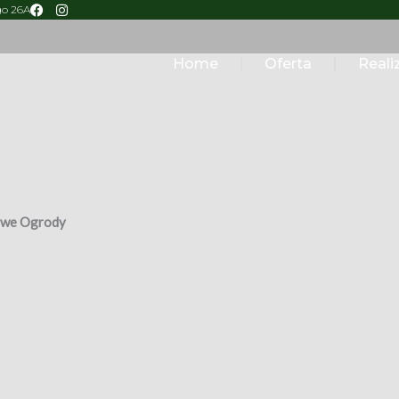
go 26A
Home
Oferta
Reali
owe Ogrody