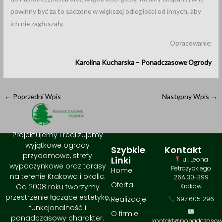
powinny być za to sadzone w większej odległości od innych, aby
ich nie zagłuszały.
Opracowanie:
Karolina Kucharska – Ponadczasowe Ogrody
←
Poprzedni Wpis
Następny Wpis
→
Projektujemy i realizujemy
wyjątkowe ogrody
Szybkie
Kontakt
przydomowe, strefy
Linki
ul. Leona
wypoczynkowe oraz tarasy
Petrażyckiego
Home
na terenie Krakowa i okolic.
26A 30-399
Oferta
Od 2008 roku tworzymy
Kraków
przestrzenie łączące estetykę,
Realizacje
697 605 296
funkcjonalność i
O firmie
ponadczasowy charakter.
kontakt@ponadczaso