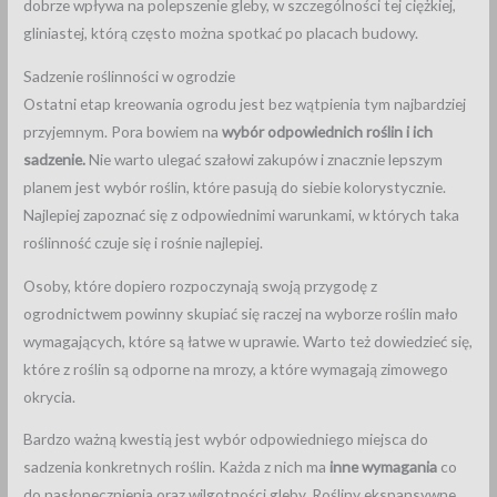
dobrze wpływa na polepszenie gleby, w szczególności tej ciężkiej,
gliniastej, którą często można spotkać po placach budowy.
Sadzenie roślinności w ogrodzie
Ostatni etap kreowania ogrodu jest bez wątpienia tym najbardziej
przyjemnym. Pora bowiem na
wybór odpowiednich roślin i ich
sadzenie.
Nie warto ulegać szałowi zakupów i znacznie lepszym
planem jest wybór roślin, które pasują do siebie kolorystycznie.
Najlepiej zapoznać się z odpowiednimi warunkami, w których taka
roślinność czuje się i rośnie najlepiej.
Osoby, które dopiero rozpoczynają swoją przygodę z
ogrodnictwem powinny skupiać się raczej na wyborze roślin mało
wymagających, które są łatwe w uprawie. Warto też dowiedzieć się,
które z roślin są odporne na mrozy, a które wymagają zimowego
okrycia.
Bardzo ważną kwestią jest wybór odpowiedniego miejsca do
sadzenia konkretnych roślin. Każda z nich ma
inne wymagania
co
do nasłonecznienia oraz wilgotności gleby. Rośliny ekspansywne