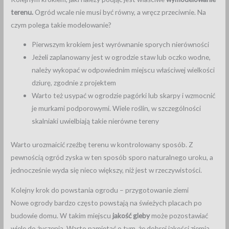
terenu.
Ogród wcale nie musi być równy, a wręcz przeciwnie. Na
czym polega takie modelowanie?
Pierwszym krokiem jest wyrównanie sporych nierówności
Jeżeli zaplanowany jest w ogrodzie staw lub oczko wodne,
należy wykopać w odpowiednim miejscu właściwej wielkości
dziurę, zgodnie z projektem
Warto też usypać w ogrodzie pagórki lub skarpy i wzmocnić
je murkami podporowymi. Wiele roślin, w szczególności
skalniaki uwielbiają takie nierówne tereny
Warto urozmaicić rzeźbę terenu w kontrolowany sposób. Z
pewnością ogród zyska w ten sposób sporo naturalnego uroku, a
jednocześnie wyda się nieco większy, niż jest w rzeczywistości.
Kolejny krok do powstania ogrodu – przygotowanie ziemi
Nowe ogrody bardzo często powstają na świeżych placach po
budowie domu. W takim miejscu
jakość gleby
może pozostawiać
wiele do życzenia. Warto pamiętać o tym, że dobrej jakości ziemia