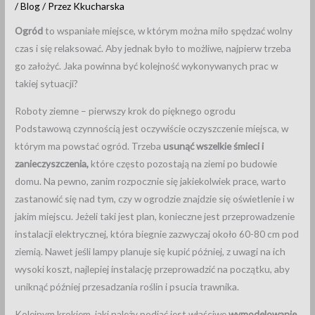
/
Blog
/ Przez
Kkucharska
Ogród
to wspaniałe miejsce, w którym można miło spędzać wolny
czas i się relaksować. Aby jednak było to możliwe, najpierw trzeba
go założyć. Jaka powinna być kolejność wykonywanych prac w
takiej sytuacji?
Roboty ziemne – pierwszy krok do pięknego ogrodu
Podstawową czynnością jest oczywiście oczyszczenie miejsca, w
którym ma powstać ogród. Trzeba
usunąć wszelkie śmieci i
zanieczyszczenia,
które często pozostają na ziemi po budowie
domu. Na pewno, zanim rozpocznie się jakiekolwiek prace, warto
zastanowić się nad tym, czy w ogrodzie znajdzie się oświetlenie i w
jakim miejscu. Jeżeli taki jest plan, konieczne jest przeprowadzenie
instalacji elektrycznej, która biegnie zazwyczaj około 60-80 cm pod
ziemią. Nawet jeśli lampy planuje się kupić później, z uwagi na ich
wysoki koszt, najlepiej instalację przeprowadzić na początku, aby
uniknąć później przesadzania roślin i psucia trawnika.
Kolejnym krokiem, jaki należy podjąć jest właściwe
wymodelowanie